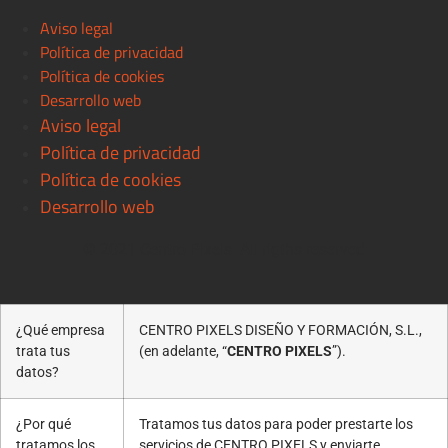
Aviso legal
Política de privacidad
Política de cookies
Desarrollo web
Aviso legal
Política de privacidad
Política de cookies
Desarrollo web
© 2021 Centro Pixels. All rigths reserved
¿Qué empresa
CENTRO PIXELS DISEÑO Y FORMACIÓN, S.L.,
trata tus
(en adelante, “
CENTRO PIXELS
”).
datos?
¿Por qué
Tratamos tus datos para poder prestarte los
tratamos los
servicios de CENTRO PIXELS y enviarte