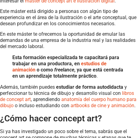
interesar el
máster de concept art e ilustración digital
.
Este máster está dirigido a personas con algún tipo de
experiencia en el área de la ilustración o el arte conceptual, que
desean profundizar en los conocimientos necesarios.
En este máster te ofrecemos la oportunidad de emular las
demandas de una empresa de la industria real y las realidades
del mercado laboral.
Esta formación especializada te capacitará para
trabajar en una productora, en
estudios de
animación
o como
freelance
, ya que está centrada
en un aprendizaje totalmente práctico
.
Además, también puedes
estudiar de forma autodidacta
y
perfeccionar tu técnica de dibujo y desarrollo visual con
libros
de concept art
, aprendiendo
anatomía del cuerpo humano para
dibujo
o incluso estudiando con
artbooks de cine y animación
.
¿Cómo hacer concept art?
Si ya has investigado un poco sobre el tema, sabrás que el
concept art se compone de muchas técnicas y etapas que te