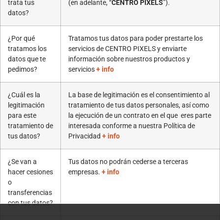
trata tus
(en adelante, “
CENTRO PIXELS
”).
datos?
¿Por qué
Tratamos tus datos para poder prestarte los
tratamos los
servicios de CENTRO PIXELS y enviarte
datos que te
información sobre nuestros productos y
pedimos?
servicios
+ info
¿Cuál es la
La base de legitimación es el consentimiento al
legitimación
tratamiento de tus datos personales, así como
para este
la ejecución de un contrato en el que eres parte
tratamiento de
interesada conforme a nuestra Política de
tus datos?
Privacidad
+ info
¿Se van a
Tus datos no podrán cederse a terceras
hacer cesiones
empresas.
+ info
o
transferencias
con tus datos?