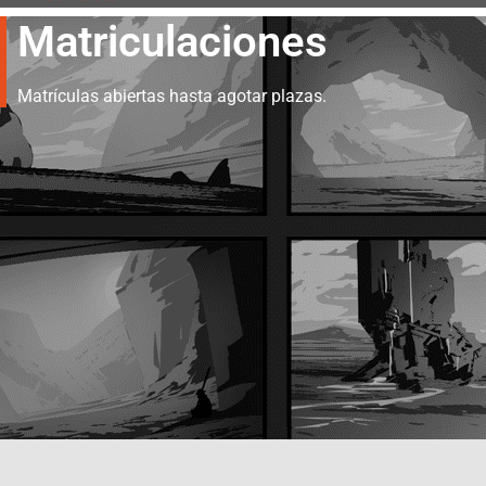
Matriculaciones
Matrículas abiertas hasta agotar plazas.