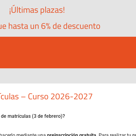
¡Últimas plazas!
ue hasta un 6% de descuento
ículas – Curso 2026-2027
 de matrículas (3 de febrero)?
s hacerlo mediante una
preinscripción gratuita
. Para realizar tu 