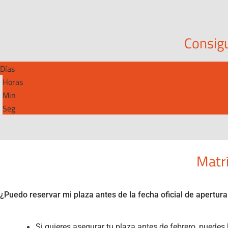
Consig
Días
Horas
Min
Seg
Matr
¿Puedo reservar mi plaza antes de la fecha oficial de apertura
Si quieres asegurar tu plaza antes de febrero, puede