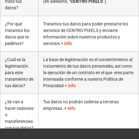
trata tus
(en adelante, “
CENTRO PIXELS
”).
datos?
¿Por qué
Tratamos tus datos para poder prestarte los
tratamos los
servicios de CENTRO PIXELS y enviarte
datos que te
información sobre nuestros productos y
pedimos?
servicios
+ info
¿Cuál es la
La base de legitimación es el consentimiento al
legitimación
tratamiento de tus datos personales, así como
para este
la ejecución de un contrato en el que eres parte
tratamiento de
interesada conforme a nuestra Política de
tus datos?
Privacidad
+ info
¿Se van a
Tus datos no podrán cederse a terceras
hacer cesiones
empresas.
+ info
o
transferencias
con tus datos?