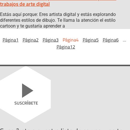
trabajos de arte digital
Estás aquí porque: Eres artista digital y estás explorando
diferentes estilos de dibujo. Te llama la atención el estilo
cartoon y te gustaría aprender a
Página
1
Página
2
Página
3
Página
4
Página
5
Página
6
…
Página
12