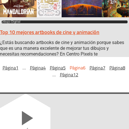
Dibujo Digital
Top 10 mejores artbooks de cine y animación
¿Estás buscando artbooks de cine y animación porque sabes
que es una manera excelente de mejorar tus dibujos y
necesitas recomendaciones? En Centro Pixels te
Página
1
…
Página
4
Página
5
Página
6
Página
7
Página
8
…
Página
12