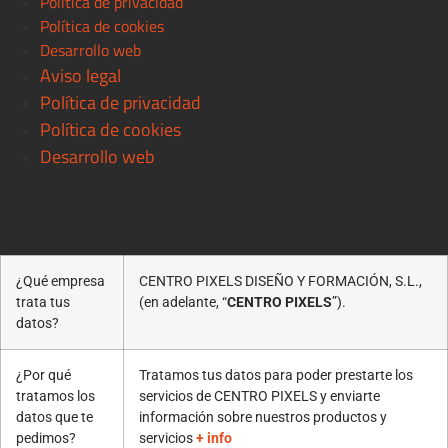
Política de privacidad
Política de cookies
Desarrollo web
Aviso legal
Política de privacidad
Política de cookies
Desarrollo web
© 2021 Centro Pixels. All rigths reserved
¿Qué empresa
CENTRO PIXELS DISEÑO Y FORMACIÓN, S.L.,
trata tus
(en adelante, “
CENTRO PIXELS
”).
datos?
¿Por qué
Tratamos tus datos para poder prestarte los
tratamos los
servicios de CENTRO PIXELS y enviarte
datos que te
información sobre nuestros productos y
pedimos?
servicios
+ info