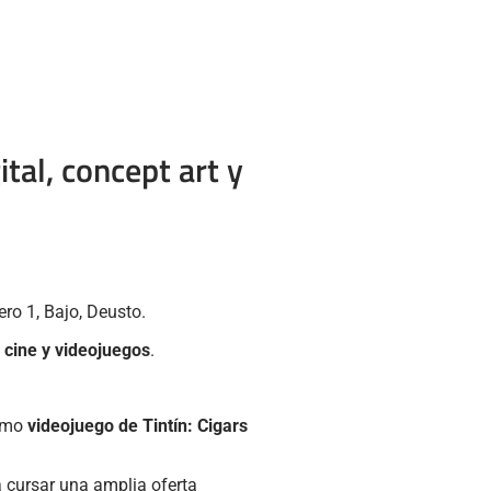
tal, concept art y
ero 1, Bajo, Deusto.
a cine y videojuegos
.
timo
videojuego de Tintín: Cigars
 cursar una amplia oferta