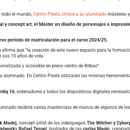
e todo el mundo,
Centro Pixels, ofrece a su alumnado
másteres y 
tal y concept art, el Máster en diseño de personajes e impresió
evo periodo de matriculación para el curso 2024/25.
s
afirma que “la creación de este nuevo espacio para la formación
n sus 10 años de vida.
sonalizada y accesible en pleno centro de Bilbao”.
su alumnado. En Centro Pixels utilizarán las mismas herramient
ntiq 16
, ordenadores y todos los dispositivos digitales necesari
umnado recibirá varias
masterclass
de manos de algunos de los
ek Madej
, concept artist de los videojuegos
The Witcher y Cybe
 Network
y
Rafael Teruel
, ilustrador de las
cartas Magic,
comparti