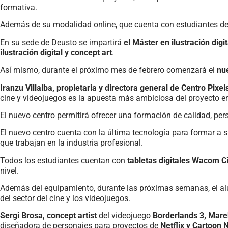
formativa.
Además de su modalidad online, que cuenta con estudiantes d
En su sede de Deusto se impartirá
el Máster en ilustración digi
ilustración digital y concept art
.
Así mismo, durante el próximo mes de febrero comenzará el
nu
Iranzu Villalba, propietaria y directora general de Centro Pixel
cine y videojuegos es la apuesta más ambiciosa del proyecto e
El nuevo centro permitirá ofrecer una formación de calidad, per
El nuevo centro cuenta con la última tecnología para formar a 
que trabajan en la industria profesional.
Todos los estudiantes cuentan con
tabletas digitales Wacom Ci
nivel.
Además del equipamiento, durante las próximas semanas, el al
del sector del cine y los videojuegos.
Sergi Brosa, concept artist
del videojuego
Borderlands 3, Mar
diseñadora de personajes para proyectos de
Netflix y Cartoon