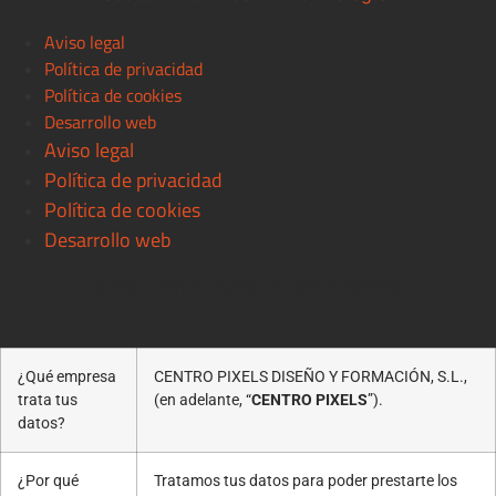
Aviso legal
Política de privacidad
Política de cookies
Desarrollo web
Aviso legal
Política de privacidad
Política de cookies
Desarrollo web
© 2021 Centro Pixels. All rigths reserved
¿Qué empresa
CENTRO PIXELS DISEÑO Y FORMACIÓN, S.L.,
trata tus
(en adelante, “
CENTRO PIXELS
”).
datos?
¿Por qué
Tratamos tus datos para poder prestarte los