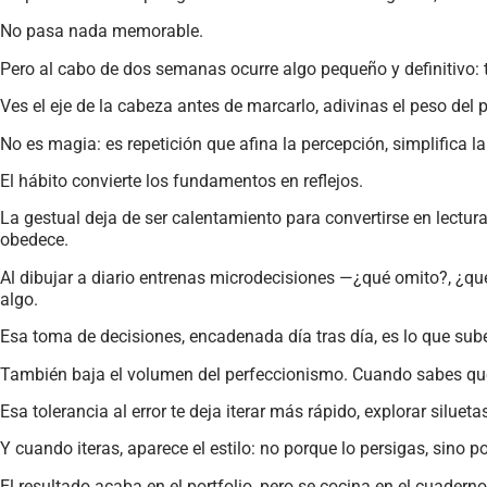
No pasa nada memorable.
Pero al cabo de dos semanas ocurre algo pequeño y definitivo: 
Ves el eje de la cabeza antes de marcarlo, adivinas el peso del p
No es magia: es repetición que afina la percepción, simplifica la
El hábito convierte los fundamentos en reflejos.
La gestual deja de ser calentamiento para convertirse en lectur
obedece.
Al dibujar a diario entrenas microdecisiones —¿qué omito?, ¿q
algo.
Esa toma de decisiones, encadenada día tras día, es lo que sube
También baja el volumen del perfeccionismo. Cuando sabes que 
Esa tolerancia al error te deja iterar más rápido, explorar silueta
Y cuando iteras, aparece el estilo: no porque lo persigas, sino po
El resultado acaba en el portfolio, pero se cocina en el cuade