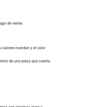
ugar de veinte.
os valores mandan y el color
recto de una pieza que cuenta
ornos con jerarquía clara y