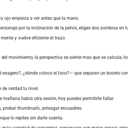
tu ojo empieza a ver antes que la mano.
ersonaje por la inclinación de la pelvis, eliges dos sombras en l
 mente y vuelve eficiente el trazo.
a del movimiento; la perspectiva se siente más que se calcula; l
ué exagero?, ¿dónde coloco el foco?— que separan un boceto cor
 de verdad tu nivel.
mañana habrá otra sesión, hoy puedes permitirte fallar.
s, probar
thumbnails
, arriesgar encuadres.
rque lo repites sin darte cuenta.
rno: más variedad de conceptos, personajes con mejor
appeal
, ent