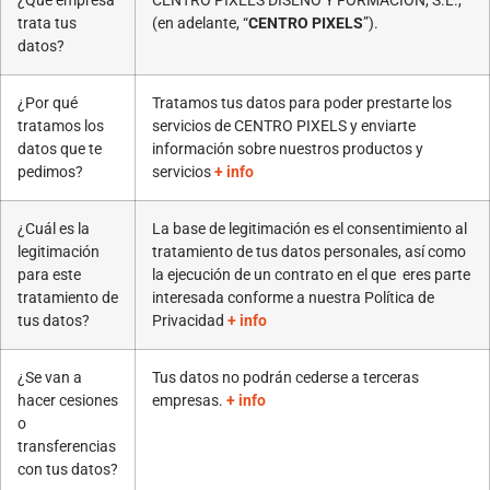
¿Qué empresa
CENTRO PIXELS DISEÑO Y FORMACIÓN, S.L.,
trata tus
(en adelante, “
CENTRO PIXELS
”).
datos?
¿Por qué
Tratamos tus datos para poder prestarte los
tratamos los
servicios de CENTRO PIXELS y enviarte
datos que te
información sobre nuestros productos y
pedimos?
servicios
+ info
¿Cuál es la
La base de legitimación es el consentimiento al
legitimación
tratamiento de tus datos personales, así como
para este
la ejecución de un contrato en el que eres parte
tratamiento de
interesada conforme a nuestra Política de
tus datos?
Privacidad
+ info
¿Se van a
Tus datos no podrán cederse a terceras
hacer cesiones
empresas.
+ info
o
transferencias
con tus datos?