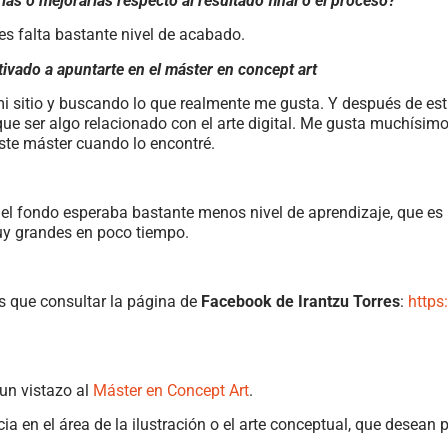
ías o mejorarías respecto al resultado final o el proceso?
es falta bastante nivel de acabado.
ivado a apuntarte en el máster en concept art
i sitio y buscando lo que realmente me gusta. Y después de est
que ser algo relacionado con el arte digital. Me gusta muchísimo
este máster cuando lo encontré.
 el fondo esperaba bastante menos nivel de aprendizaje, que es
y grandes en poco tiempo.
ás que consultar la página de
Facebook de Irantzu Torres
:
https
 un vistazo al
Máster en Concept Art
.
ia en el área de la ilustración o el arte conceptual, que desean