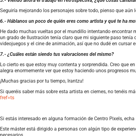
5.- Viendo ahora el trabajo en retrospectiva, ¿qué cosas cambiar
Seguiría mejorando los personajes sobre todo, pienso que aún l
6.- Háblanos un poco de quién eres como artista y qué te ha mot
He dado muchas vueltas por el mundillo intentando encontrar m
un grado de Ilustración tenía claro que mi siguiente paso tenía 
videojuegos y el cine de animación, así que no dudé en cursar 
7.- ¿Cuáles están siendo tus valoraciones del mismo?
Lo cierto es que estoy muy contenta y sorprendida. Creo que en
alegra enormemente ver que estoy haciendo unos progresos mu
¡Muchas gracias por tu tiempo, Irantzu!
Si queréis saber más sobre esta artista en ciernes, no tenéis m
fref=ts
Si estás interesado en alguna formación de Centro Pixels, echa
Este máster está dirigido a personas con algún tipo de experienc
necesarios.