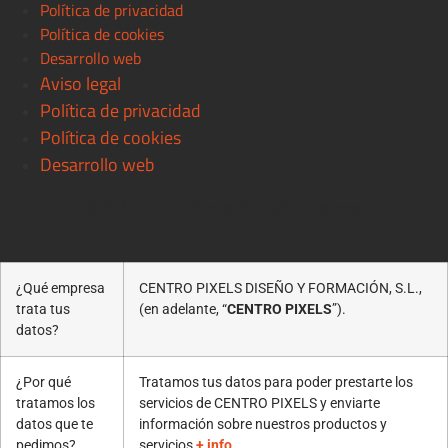
Política de privacidad
Política de cookies
Desarrollo web
Aviso legal
Política de privacidad
Política de cookies
Desarrollo web
© 2021 Centro Pixels. All rigths reserved
¿Qué empresa
CENTRO PIXELS DISEÑO Y FORMACIÓN, S.L.,
trata tus
(en adelante, “
CENTRO PIXELS
”).
datos?
¿Por qué
Tratamos tus datos para poder prestarte los
tratamos los
servicios de CENTRO PIXELS y enviarte
datos que te
información sobre nuestros productos y
pedimos?
servicios
+ info