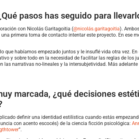
¿Qué pasos has seguido para llevarl
ración con Nicolás Garitagoitia (
@nicolás.garitagoitia
). Ambos
a una primera toma de contacto intentar este proyecto. En ese 
llo que habíamos empezado juntos y le insuflé vida otra vez. En
o y sobre todo en la necesidad de facilitar las reglas de los jue
 en las narrativas no-lineales y la intersubjetividad. Más adelan
 muy marcada, ¿qué decisiones estét
?
licado definir una identidad estilística cuando estás empezando
uncia con acento escocés) de la ciencia ficción psicológica:
Ann
gthtower
”.