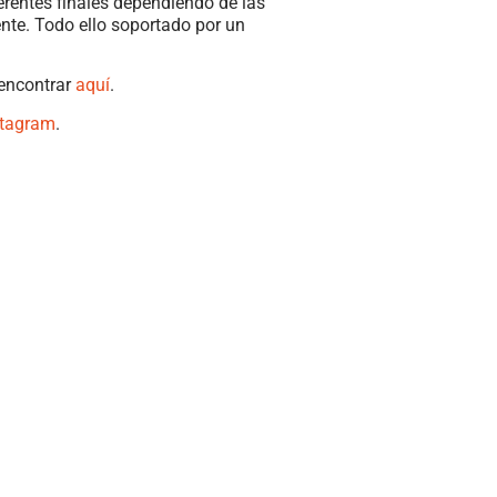
erentes finales dependiendo de las
ente. Todo ello soportado por un
 encontrar
aquí
.
stagram
.