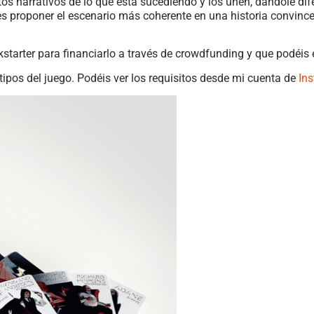
s narrativos de lo que está sucediendo y los unen, dándole dif
o es proponer el escenario más coherente en una historia convinc
kstarter para financiarlo a través de crowdfunding y que podéis
tipos del juego. Podéis ver los requisitos desde mi cuenta de
In