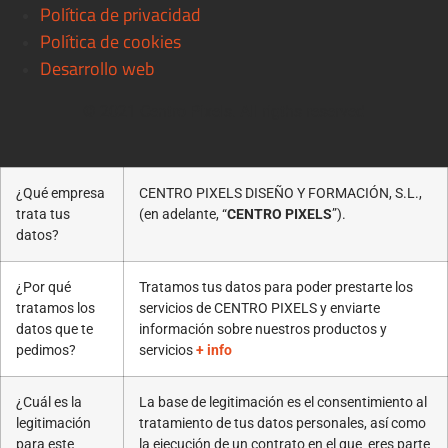
Política de privacidad
Política de cookies
Desarrollo web
© 2021 Centro Pixels. All rigths reserved
¿Qué empresa
CENTRO PIXELS DISEÑO Y FORMACIÓN, S.L.,
trata tus
(en adelante, “
CENTRO PIXELS
”).
datos?
¿Por qué
Tratamos tus datos para poder prestarte los
tratamos los
servicios de CENTRO PIXELS y enviarte
datos que te
información sobre nuestros productos y
pedimos?
servicios
+ info
¿Cuál es la
La base de legitimación es el consentimiento al
legitimación
tratamiento de tus datos personales, así como
para este
la ejecución de un contrato en el que eres parte