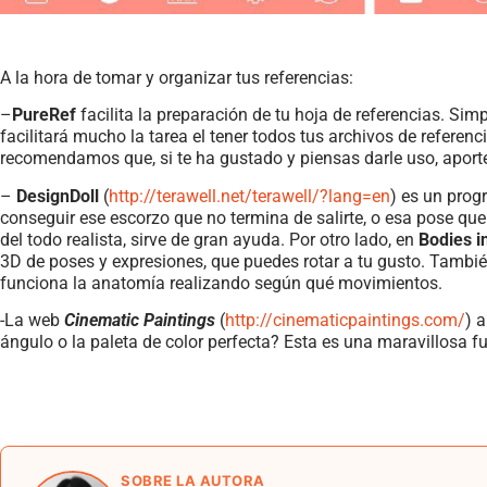
A la hora de tomar y organizar tus referencias:
–
PureRef
facilita la preparación de tu hoja de referencias. Si
facilitará mucho la tarea el tener todos tus archivos de refere
recomendamos que, si te ha gustado y piensas darle uso, apor
–
DesignDoll
(
http://terawell.net/terawell/?lang=en
) es un prog
conseguir ese escorzo que no termina de salirte, o esa pose qu
del todo realista, sirve de gran ayuda. Por otro lado, en
Bodies i
3D de poses y expresiones, que puedes rotar a tu gusto. Tambié
funciona la anatomía realizando según qué movimientos.
-La web
Cinematic Paintings
(
http://cinematicpaintings.com/
) 
ángulo o la paleta de color perfecta? Esta es una maravillosa fu
SOBRE LA AUTORA