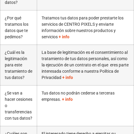
datos?
¿Por qué
Tratamos tus datos para poder prestarte los
tratamos los
servicios de CENTRO PIXELS y enviarte
datos que te
información sobre nuestros productos y
pedimos?
servicios
+ info
¿Cuál es la
La base de legitimación es el consentimiento al
legitimación
tratamiento de tus datos personales, así como
para este
la ejecución de un contrato en el que eres parte
tratamiento de
interesada conforme a nuestra Política de
tus datos?
Privacidad
+ info
¿Se van a
Tus datos no podrán cederse a terceras
hacer cesiones
empresas.
+ info
o
transferencias
con tus datos?
¿Cuáles son
El interesado tiene derecho a ejercitar su