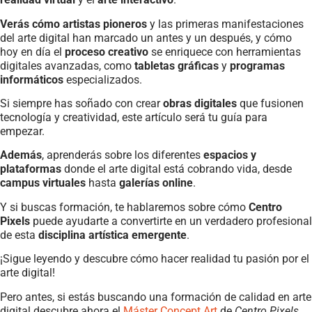
Verás cómo artistas pioneros
y las primeras manifestaciones
del arte digital han marcado un antes y un después, y cómo
hoy en día el
proceso creativo
se enriquece con herramientas
digitales avanzadas, como
tabletas gráficas
y
programas
informáticos
especializados.
Si siempre has soñado con crear
obras digitales
que fusionen
tecnología y creatividad, este artículo será tu guía para
empezar.
Además
, aprenderás sobre los diferentes
espacios y
plataformas
donde el arte digital está cobrando vida, desde
campus virtuales
hasta
galerías online
.
Y si buscas formación, te hablaremos sobre cómo
Centro
Pixels
puede ayudarte a convertirte en un verdadero profesional
de esta
disciplina artística emergente
.
¡Sigue leyendo y descubre cómo hacer realidad tu pasión por el
arte digital!
Pero antes, si estás buscando una formación de calidad en arte
digital descubre ahora el
Máster Concept Art
de
Centro Pixels
.