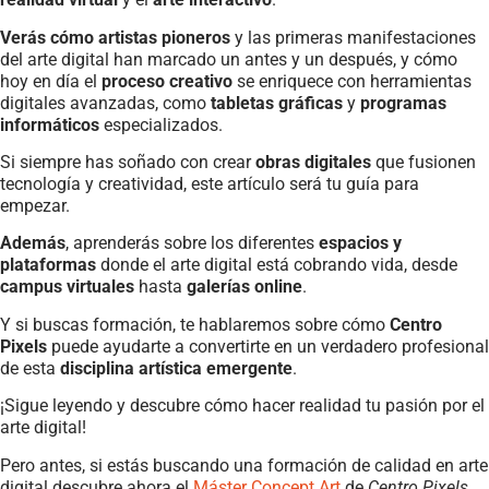
Verás cómo artistas pioneros
y las primeras manifestaciones
del arte digital han marcado un antes y un después, y cómo
hoy en día el
proceso creativo
se enriquece con herramientas
digitales avanzadas, como
tabletas gráficas
y
programas
informáticos
especializados.
Si siempre has soñado con crear
obras digitales
que fusionen
tecnología y creatividad, este artículo será tu guía para
empezar.
Además
, aprenderás sobre los diferentes
espacios y
plataformas
donde el arte digital está cobrando vida, desde
campus virtuales
hasta
galerías online
.
Y si buscas formación, te hablaremos sobre cómo
Centro
Pixels
puede ayudarte a convertirte en un verdadero profesional
de esta
disciplina artística emergente
.
¡Sigue leyendo y descubre cómo hacer realidad tu pasión por el
arte digital!
Pero antes, si estás buscando una formación de calidad en arte
digital descubre ahora el
Máster Concept Art
de
Centro Pixels
.