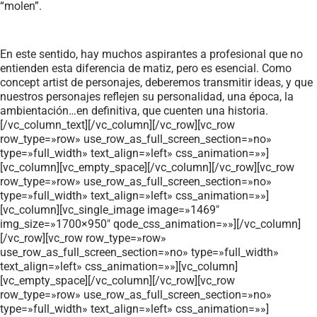
“molen”.
En este sentido, hay muchos aspirantes a profesional que no
entienden esta diferencia de matiz, pero es esencial. Como
concept artist de personajes, deberemos transmitir ideas, y que
nuestros personajes reflejen su personalidad, una época, la
ambientación…en definitiva, que cuenten una historia.
[/vc_column_text][/vc_column][/vc_row][vc_row
row_type=»row» use_row_as_full_screen_section=»no»
type=»full_width» text_align=»left» css_animation=»»]
[vc_column][vc_empty_space][/vc_column][/vc_row][vc_row
row_type=»row» use_row_as_full_screen_section=»no»
type=»full_width» text_align=»left» css_animation=»»]
[vc_column][vc_single_image image=»1469″
img_size=»1700×950″ qode_css_animation=»»][/vc_column]
[/vc_row][vc_row row_type=»row»
use_row_as_full_screen_section=»no» type=»full_width»
text_align=»left» css_animation=»»][vc_column]
[vc_empty_space][/vc_column][/vc_row][vc_row
row_type=»row» use_row_as_full_screen_section=»no»
type=»full_width» text_align=»left» css_animation=»»]