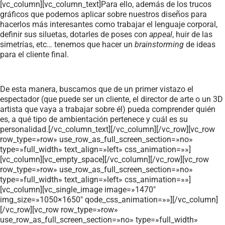
[vc_column][vc_column_text]Para ello, además de los trucos
gráficos que podemos aplicar sobre nuestros diseños para
hacerlos más interesantes como trabajar el lenguaje corporal,
definir sus siluetas, dotarles de poses con
appeal
, huir de las
simetrías, etc… tenemos que hacer un
brainstorming
de ideas
para el cliente final.
De esta manera, buscamos que de un primer vistazo el
espectador (que puede ser un cliente, el director de arte o un 3D
artista que vaya a trabajar sobre él) pueda comprender quién
es, a qué tipo de ambientación pertenece y cuál es su
personalidad.[/vc_column_text][/vc_column][/vc_row][vc_row
row_type=»row» use_row_as_full_screen_section=»no»
type=»full_width» text_align=»left» css_animation=»»]
[vc_column][vc_empty_space][/vc_column][/vc_row][vc_row
row_type=»row» use_row_as_full_screen_section=»no»
type=»full_width» text_align=»left» css_animation=»»]
[vc_column][vc_single_image image=»1470″
img_size=»1050×1650″ qode_css_animation=»»][/vc_column]
[/vc_row][vc_row row_type=»row»
use_row_as_full_screen_section=»no» type=»full_width»