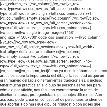
[/vc_column_text][/vc_column][/vc_row][vc_row
row_type=»row» use_row_as_full_screen_section=»no»
type=»full_width» text_align=»left» css_animation=»»]
[vc_column][vc_empty_space][/vc_column][/vc_row][vc_row
row_type=»row» use_row_as_full_screen_section=»no»
type=»full_width» text_align=»left» css_animation=»»]
[vc_column][vc_single_image image=»1468″
img_size=»1500×700″ qode_css_animation=»»][/vc_column]
[/vc_row][vc_row row_type=»row»
use_row_as_full_screen_section=»no» type=»full_width»
text_align=»left» css_animation=»»][vc_column]
[vc_empty_space][/vc_column][/vc_row][vc_row
row_type=»row» use_row_as_full_screen_section=»no»
type=»full_width» text_align=»left» css_animation=»»]
[vc_column][vc_column_text]Como ya mencionábamos en otros
artículos sobre la importancia del dibujo, la realidad es que un
gran manejo del lápiz o herramientas tradicionales, o incluso
tener mucha práctica en el dibujo de personajes ya sea para
cómic o por afición, nos facilitan enormemente la tarea de
diseñar criaturas, protagonistas o personajes diferentes. Aún
así, para poder crear un concept art de personajes tendremos
que aportar algo más que dibujos “chulos” o con poses que