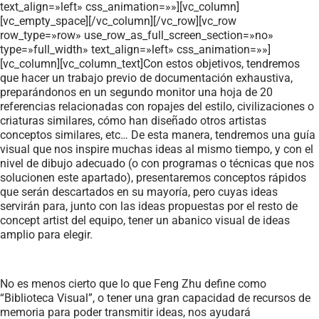
text_align=»left» css_animation=»»][vc_column]
[vc_empty_space][/vc_column][/vc_row][vc_row
row_type=»row» use_row_as_full_screen_section=»no»
type=»full_width» text_align=»left» css_animation=»»]
[vc_column][vc_column_text]Con estos objetivos, tendremos
que hacer un trabajo previo de documentación exhaustiva,
preparándonos en un segundo monitor una hoja de 20
referencias relacionadas con ropajes del estilo, civilizaciones o
criaturas similares, cómo han diseñado otros artistas
conceptos similares, etc… De esta manera, tendremos una guía
visual que nos inspire muchas ideas al mismo tiempo, y con el
nivel de dibujo adecuado (o con programas o técnicas que nos
solucionen este apartado), presentaremos conceptos rápidos
que serán descartados en su mayoría, pero cuyas ideas
servirán para, junto con las ideas propuestas por el resto de
concept artist del equipo, tener un abanico visual de ideas
amplio para elegir.
No es menos cierto que lo que Feng Zhu define como
“Biblioteca Visual”, o tener una gran capacidad de recursos de
memoria para poder transmitir ideas, nos ayudará