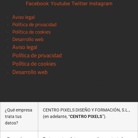
Facebook
Youtube
Twitter
Instagram
Aviso legal
Política de privacidad
Política de cookies
Desarrollo web
Aviso legal
Política de privacidad
Política de cookies
Desarrollo web
© 2021 Centro Pixels. All rigths reserved
¿Qué empresa
CENTRO PIXELS DISEÑO Y FORMACIÓN, S.L.,
trata tus
(en adelante, “
CENTRO PIXELS
”).
datos?