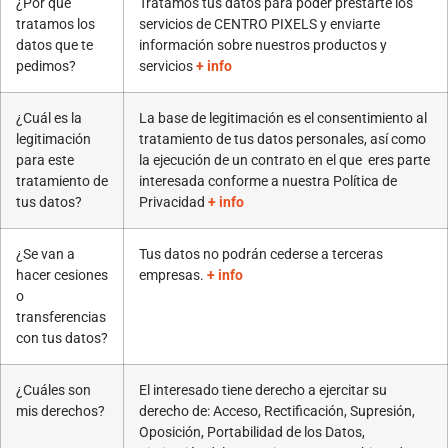
¿Por qué
Tratamos tus datos para poder prestarte los
tratamos los
servicios de CENTRO PIXELS y enviarte
datos que te
información sobre nuestros productos y
pedimos?
servicios
+ info
¿Cuál es la
La base de legitimación es el consentimiento al
legitimación
tratamiento de tus datos personales, así como
para este
la ejecución de un contrato en el que eres parte
tratamiento de
interesada conforme a nuestra Política de
tus datos?
Privacidad
+ info
¿Se van a
Tus datos no podrán cederse a terceras
hacer cesiones
empresas.
+ info
o
transferencias
con tus datos?
¿Cuáles son
El interesado tiene derecho a ejercitar su
mis derechos?
derecho de: Acceso, Rectificación, Supresión,
Oposición, Portabilidad de los Datos,