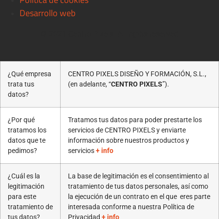
Desarrollo web
© 2021 Centro Pixels. All rigths reserved
¿Qué empresa
CENTRO PIXELS DISEÑO Y FORMACIÓN, S.L.,
trata tus
(en adelante, “
CENTRO PIXELS
”).
datos?
¿Por qué
Tratamos tus datos para poder prestarte los
tratamos los
servicios de CENTRO PIXELS y enviarte
datos que te
información sobre nuestros productos y
pedimos?
servicios
+ info
¿Cuál es la
La base de legitimación es el consentimiento al
legitimación
tratamiento de tus datos personales, así como
para este
la ejecución de un contrato en el que eres parte
tratamiento de
interesada conforme a nuestra Política de
tus datos?
Privacidad
+ info