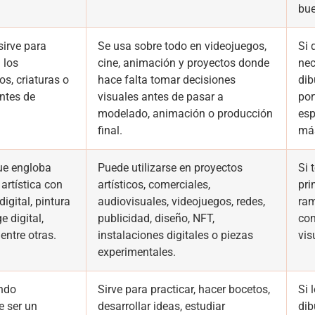
bue
sirve para
Se usa sobre todo en videojuegos,
Si 
 los
cine, animación y proyectos donde
nec
os, criaturas o
hace falta tomar decisiones
dib
ntes de
visuales antes de pasar a
por
modelado, animación o producción
esp
final.
más
ue engloba
Puede utilizarse en proyectos
Si 
artística con
artísticos, comerciales,
pri
digital, pintura
audiovisuales, videojuegos, redes,
ram
e digital,
publicidad, diseño, NFT,
con
entre otras.
instalaciones digitales o piezas
vis
experimentales.
ando
Sirve para practicar, hacer bocetos,
Si 
e ser un
desarrollar ideas, estudiar
dib