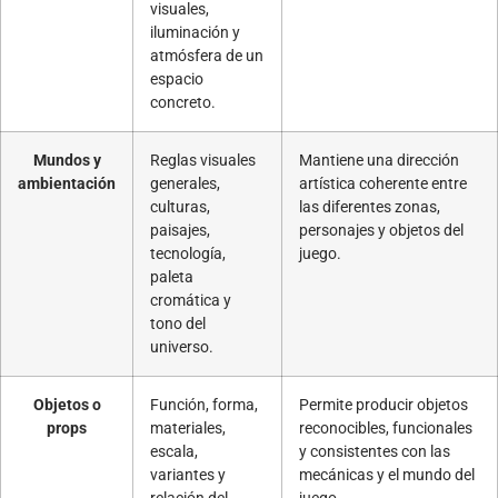
visuales,
iluminación y
atmósfera de un
espacio
concreto.
Mundos y
Reglas visuales
Mantiene una dirección
ambientación
generales,
artística coherente entre
culturas,
las diferentes zonas,
paisajes,
personajes y objetos del
tecnología,
juego.
paleta
cromática y
tono del
universo.
Objetos o
Función, forma,
Permite producir objetos
props
materiales,
reconocibles, funcionales
escala,
y consistentes con las
variantes y
mecánicas y el mundo del