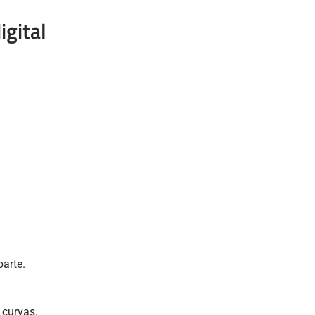
igital
parte.
 curvas.