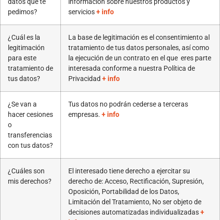
datos que te
información sobre nuestros productos y
pedimos?
servicios
+ info
¿Cuál es la
La base de legitimación es el consentimiento al
legitimación
tratamiento de tus datos personales, así como
para este
la ejecución de un contrato en el que eres parte
tratamiento de
interesada conforme a nuestra Política de
tus datos?
Privacidad
+ info
¿Se van a
Tus datos no podrán cederse a terceras
hacer cesiones
empresas.
+ info
o
transferencias
con tus datos?
¿Cuáles son
El interesado tiene derecho a ejercitar su
mis derechos?
derecho de: Acceso, Rectificación, Supresión,
Oposición, Portabilidad de los Datos,
Limitación del Tratamiento, No ser objeto de
decisiones automatizadas individualizadas
+