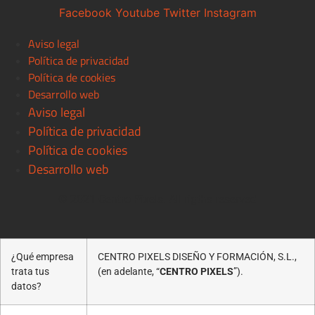
Facebook
Youtube
Twitter
Instagram
Aviso legal
Política de privacidad
Política de cookies
Desarrollo web
Aviso legal
Política de privacidad
Política de cookies
Desarrollo web
© 2021 Centro Pixels. All rigths reserved
¿Qué empresa
CENTRO PIXELS DISEÑO Y FORMACIÓN, S.L.,
trata tus
(en adelante, “
CENTRO PIXELS
”).
datos?