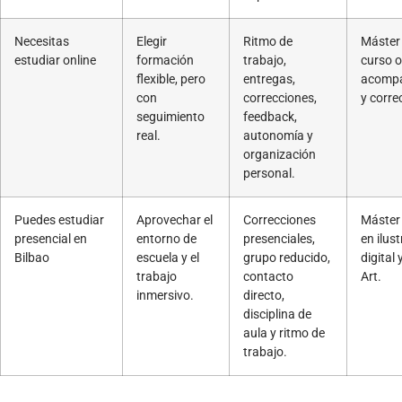
Necesitas
Elegir
Ritmo de
Máster 
estudiar online
formación
trabajo,
curso o
flexible, pero
entregas,
acomp
con
correcciones,
y corre
seguimiento
feedback,
real.
autonomía y
organización
personal.
Puedes estudiar
Aprovechar el
Correcciones
Máster 
presencial en
entorno de
presenciales,
en ilus
Bilbao
escuela y el
grupo reducido,
digital
trabajo
contacto
Art.
inmersivo.
directo,
disciplina de
aula y ritmo de
trabajo.