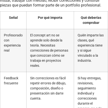
visual, trabajar con método, recibir correcciones y construir
piezas que puedan formar parte de un portfolio profesional.
Señal
Por qué importa
Qué deberías
comprobar
Profesorado
El concept art no se
Quién imparte las
con
aprende solo desde la
clases, qué
experiencia
teoría. Necesitas
experiencia tiene
real
correcciones de personas
y si sigue
que conozcan cómo se
vinculado a la
trabaja en proyectos
industria.
reales.
Feedback
Sin correcciones es fácil
Si hay entregas,
frecuente
repetir errores de dibujo,
revisiones,
composición, diseño o
seguimiento
presentación sin darte
individual y
cuenta.
correcciones
durante el