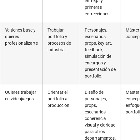
entrega y
primeras
correcciones.
Ya tienes base y
Trabajar
Personajes,
Máster
quieres
portfolio y
escenarios,
concept
profesionalizarte
procesos de
props, key art,
industria.
feedback,
simulación de
encargos y
presentación de
portfolio.
Quieres trabajar
Orientar el
Diseño de
Máster
en videojuegos
portfolio a
personajes,
concept
producción.
props,
enfoqu
escenarios,
portfoli
coherencia
visual y claridad
para otros
departamentos.