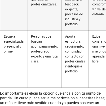
profesionalizarse.
feedback
comprom
exigente,
y nivel de
procesos de
entrada.
industria y
portfolio.
Escuela
Personas que
Aporta
Exige
especializada
buscan
estructura,
constanc
presencial u
acompañamiento,
seguimiento,
una inver
online
profesorado
comunidad,
mayor q
experto y una ruta
contacto con
aprender
clara.
profesionales
libre.
y enfoque a
portfolio.
Lo importante es elegir la opción que encaja con tu punto de
partida. Un curso puede ser la mejor decisión si necesitas base;
un máster tiene más sentido cuando ya puedes sostener un