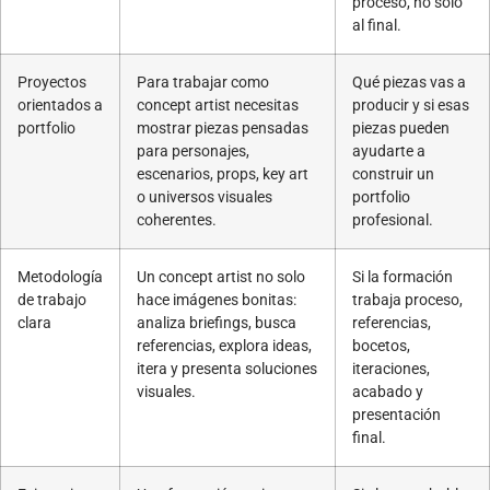
proceso, no solo
al final.
Proyectos
Para trabajar como
Qué piezas vas a
orientados a
concept artist necesitas
producir y si esas
portfolio
mostrar piezas pensadas
piezas pueden
para personajes,
ayudarte a
escenarios, props, key art
construir un
o universos visuales
portfolio
coherentes.
profesional.
Metodología
Un concept artist no solo
Si la formación
de trabajo
hace imágenes bonitas:
trabaja proceso,
clara
analiza briefings, busca
referencias,
referencias, explora ideas,
bocetos,
itera y presenta soluciones
iteraciones,
visuales.
acabado y
presentación
final.