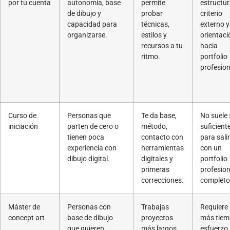
por tu cuenta
autonomía, base
permite
estructur
de dibujo y
probar
criterio
capacidad para
técnicas,
externo y
organizarse.
estilos y
orientaci
recursos a tu
hacia
ritmo.
portfolio
profesion
Curso de
Personas que
Te da base,
No suele 
iniciación
parten de cero o
método,
suficient
tienen poca
contacto con
para salir
experiencia con
herramientas
con un
dibujo digital.
digitales y
portfolio
primeras
profesion
correcciones.
completo
Máster de
Personas con
Trabajas
Requiere
concept art
base de dibujo
proyectos
más tiem
que quieren
más largos,
esfuerzo,