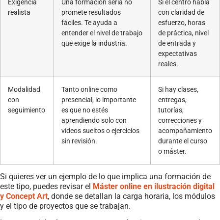
Exigencia
Una formación seria no
Si el centro habla
realista
promete resultados
con claridad de
fáciles. Te ayuda a
esfuerzo, horas
entender el nivel de trabajo
de práctica, nivel
que exige la industria.
de entrada y
expectativas
reales.
Modalidad
Tanto online como
Si hay clases,
con
presencial, lo importante
entregas,
seguimiento
es que no estés
tutorías,
aprendiendo solo con
correcciones y
vídeos sueltos o ejercicios
acompañamiento
sin revisión.
durante el curso
o máster.
Si quieres ver un ejemplo de lo que implica una formación de
este tipo, puedes revisar el
Máster online en ilustración digital
y Concept Art
, donde se detallan la carga horaria, los módulos
y el tipo de proyectos que se trabajan.