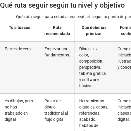
Qué ruta seguir según tu nivel y objetivo
Qué ruta seguir para estudiar concept art según tu punto de pa
Tu situación
Ruta
Qué deberías
Forma
recomendada
priorizar
suele
Partes de cero
Empezar por
Dibujo, luz,
Curso 
fundamentos.
color,
iniciac
composición,
ilustrac
perspectiva,
y conce
tableta gráfica
y software
básico.
Ya dibujas, pero
Pasar del
Herramientas
Curso 
no has
dibujo
digitales, capas,
iniciaci
trabajado en
tradicional al
referencias,
clases 
digital
flujo digital.
acabado,
digital.
hábitos de