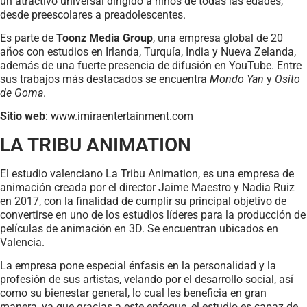
un atractivo universal dirigido a niños de todas las edades,
desde preescolares a preadolescentes.
Es parte de
Toonz Media Group
, una empresa global de 20
años con estudios en Irlanda, Turquía, India y Nueva Zelanda,
además de una fuerte presencia de difusión en YouTube. Entre
sus trabajos más destacados se encuentra
Mondo Yan
y
Osito
de Goma
.
Sitio web
: www.imiraentertainment.com
LA TRIBU ANIMATION
El estudio valenciano La Tribu Animation, es una empresa de
animación creada por el director Jaime Maestro y Nadia Ruiz
en 2017, con la finalidad de cumplir su principal objetivo de
convertirse en uno de los estudios líderes para la producción de
películas de animación en 3D. Se encuentran ubicados en
Valencia.
La empresa pone especial énfasis en la personalidad y la
profesión de sus artistas, velando por el desarrollo social, así
como su bienestar general, lo cual les beneficia en gran
manera, ya que gracias a este enfoque, el estudio es capaz de