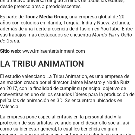
un atractivo universal dirigido a niños de todas las edades,
desde preescolares a preadolescentes.
Es parte de
Toonz Media Group
, una empresa global de 20
años con estudios en Irlanda, Turquía, India y Nueva Zelanda,
además de una fuerte presencia de difusión en YouTube. Entre
sus trabajos más destacados se encuentra
Mondo Yan
y
Osito
de Goma
.
Sitio web
: www.imiraentertainment.com
LA TRIBU ANIMATION
El estudio valenciano La Tribu Animation, es una empresa de
animación creada por el director Jaime Maestro y Nadia Ruiz
en 2017, con la finalidad de cumplir su principal objetivo de
convertirse en uno de los estudios líderes para la producción de
películas de animación en 3D. Se encuentran ubicados en
Valencia.
La empresa pone especial énfasis en la personalidad y la
profesión de sus artistas, velando por el desarrollo social, así
como su bienestar general, lo cual les beneficia en gran
manera, ya que gracias a este enfoque, el estudio es capaz de