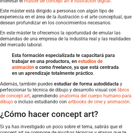
interesar el
máster de concept art e ilustración digital
.
Este máster está dirigido a personas con algún tipo de
experiencia en el área de la ilustración o el arte conceptual, que
desean profundizar en los conocimientos necesarios.
En este máster te ofrecemos la oportunidad de emular las
demandas de una empresa de la industria real y las realidades
del mercado laboral.
Esta formación especializada te capacitará para
trabajar en una productora, en
estudios de
animación
o como
freelance
, ya que está centrada
en un aprendizaje totalmente práctico
.
Además, también puedes
estudiar de forma autodidacta
y
perfeccionar tu técnica de dibujo y desarrollo visual con
libros
de concept art
, aprendiendo
anatomía del cuerpo humano para
dibujo
o incluso estudiando con
artbooks de cine y animación
.
¿Cómo hacer concept art?
Si ya has investigado un poco sobre el tema, sabrás que el
concept art se compone de muchas técnicas y etapas que te