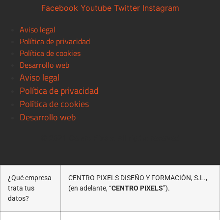
Facebook
Youtube
Twitter
Instagram
Aviso legal
Política de privacidad
Política de cookies
Desarrollo web
Aviso legal
Política de privacidad
Política de cookies
Desarrollo web
© 2021 Centro Pixels. All rigths reserved
¿Qué empresa
CENTRO PIXELS DISEÑO Y FORMACIÓN, S.L.,
trata tus
(en adelante, “
CENTRO PIXELS
”).
datos?